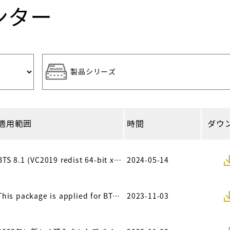
ンター
適用範囲
時間
ダウ
BTS 8.1 (VC2019 redist 64-bit x64 and VC redist 64-bit x64)
2024-05-14
This package is applied for BTS CT/CTE-5000 Series and CT-9000 Series.
2023-11-03