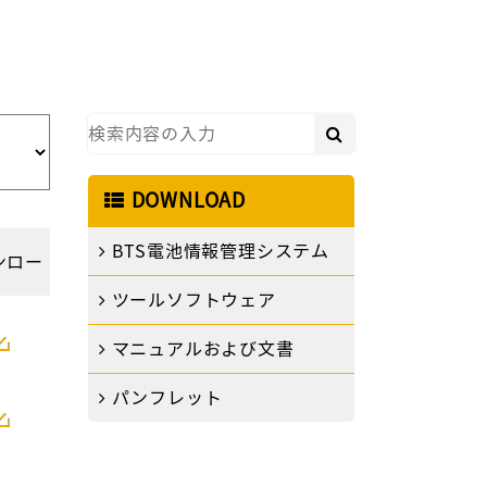
劉 柱鋒
呉 紅娟
DOWNLOAD
BTS電池情報管理システム
ンロー
エミリー
ツールソフトウェア
ド
マニュアルおよび文書
劉 易
パンフレット