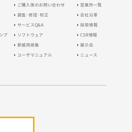
呉 紅娟
ご購入後のお問い合わせ
営業所一覧
調査·修理·校正
会社沿革
サービスQ&A
採用情報
エミリー
ンプ
ソフトウェア
CSR情報
新威用語集
展示会
ユーザマニュアル
ニュース
劉 易