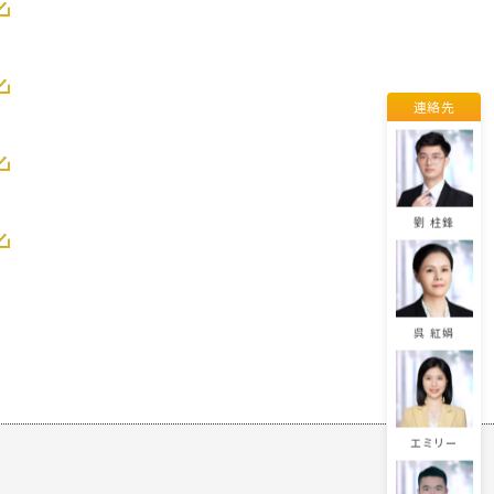
楊 程程
連絡先
董 佳麗
劉 柱鋒
呉 紅娟
エミリー