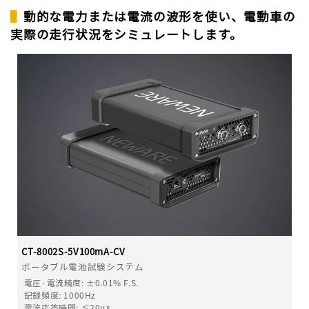
▌
動的な電力または電流の波形を使い、電動車の
実際の走行状況をシミュレートします。
CT-8002S-5V100mA-CV
ポータブル電池試験システム
電圧·電流精度
:
±0.01% F.S.
記録頻度
:
1000Hz
電流応答時間
:
≤20μs