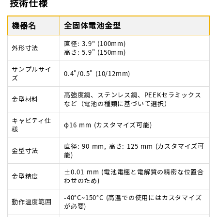
技術仕様
機器名
全固体電池金型
直径: 3.9" (100mm)
外形寸法
高さ: 5.9" (150mm)
サンプルサイ
0.4"/0.5" (10/12mm)
ズ
高強度鋼、ステンレス鋼、PEEKセラミックス
金型材料
など（電池の種類に基づいて選択）
キャビティ仕
φ16 mm (カスタマイズ可能)
様
直径: 90 mm, 高さ: 125 mm (カスタマイズ可
金型寸法
能)
±0.01 mm (電池電極と電解質の精密な位置合
金型精度
わせのため)
-40°C~150°C (高温での使用にはカスタマイズ
動作温度範囲
が必要)