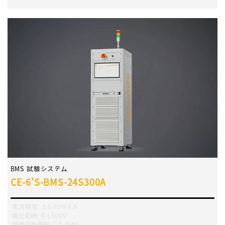
BMS 試験システム
CE-6'S-BMS-24S300A
電流精度
:
±0.05% F.S.
電圧範囲
:
0-1500V
調整可能範囲
:
2Ω-1MΩ