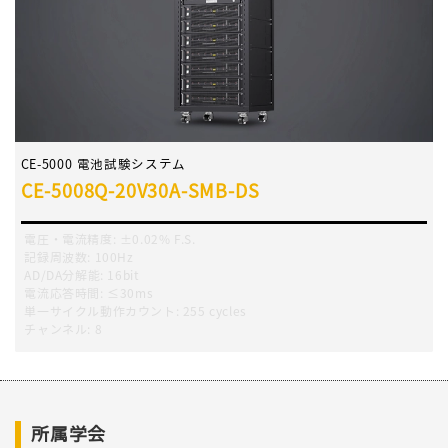
CE-5000 電池試験システム
CE-5008Q-20V30A-SMB-DS
電圧・電流精度
:
±0.02% F.S.
記録周波数
:
100Hz
AD/DA分解能:
16bit
電流応答時間
:
≤30ms
単一サイクル動作カウント
:
255 cycles
チャンネル
:
8
所属学会