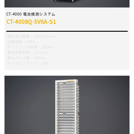
CT-4000 電池検測システム
CT-4008Q-5V6A-S1
電圧電流精度：±0.02% F.S.
記録頻度：10Hz
サンプリング時間：100ms
電流応答時間：≤1.5ms
最小パルス幅：500ms
オフラインテスト：1GB