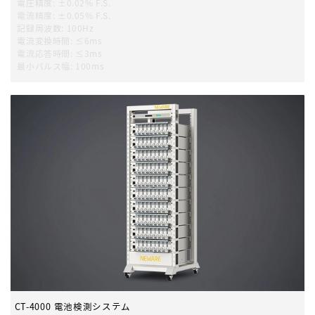
電圧精度
:
±0.02% F.S.
電流精度
:
±0.05% F.S.
記録周波数
:
100Hz
電流変換時間
:
≤6ms
電流応答時間
:
≤3ms
最小パルス幅
:
100ms
CT-4000 電池検測システム