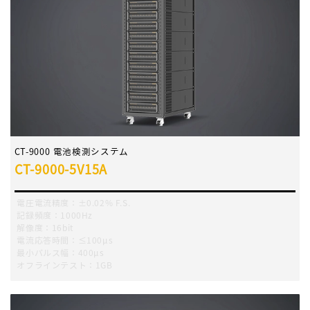
CT-9000 電池検測システム
CT-9000-5V15A
電圧電流精度：±0.02% F.S.
記録頻度：1000Hz
解像度：16bit
電流応答時間：≤100μs
最小パルス幅：400μs
オフラインテスト：1GB