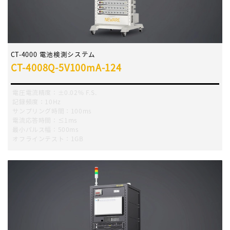
CT-4000 電池検測システム
CT-4008Q-5V100mA-124
電圧電流精度：±0.02% F.S.
記録頻度：10Hz
サンプリング時間：100ms
電流応答時間：≤1ms
最小パルス幅：500ms
オフラインテスト：1GB