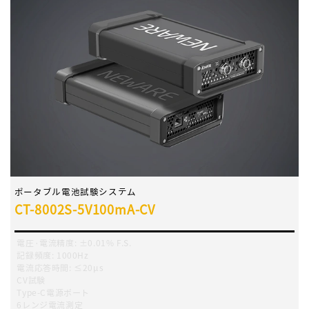
ポータブル電池試験システム
CT-8002S-5V100mA-CV
電圧·電流精度
:
±0.01% F.S.
記録頻度
:
1000Hz
電流応答時間
:
≤20μs
CV試験
Type-C電源ポート
6レンジ電流測定