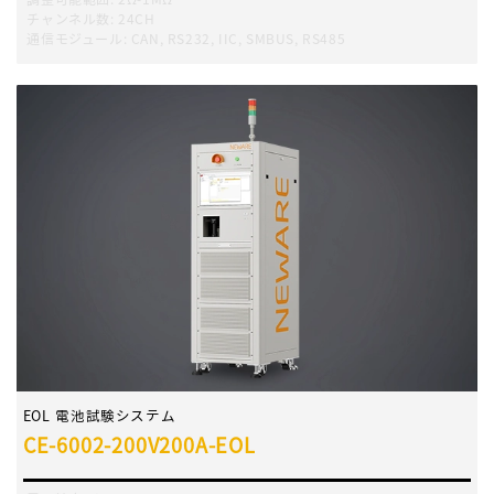
チャンネル数
:
24CH
通信モジュール
:
CAN, RS232, IIC, SMBUS, RS485
EOL 電池試験システム
CE-6002-200V200A-EOL