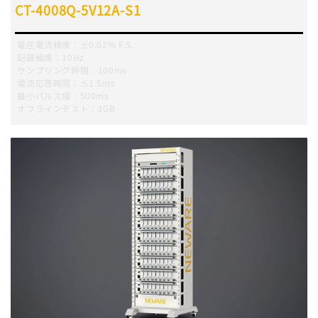
CT-4008Q-5V12A-S1
電圧電流精度：±0.02% F.S.
記録頻度：10Hz
サンプリング時間：100ms
電流応答時間：≤1.5ms
最小パルス幅：500ms
オフラインテスト：1GB