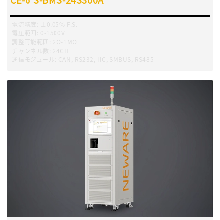
CE-6'S-BMS-24S300A
電流精度
:
±0.05% F.S.
電圧範囲
:
0-1500V
調整可能範囲
:
2Ω-1MΩ
チャンネル数
:
24CH
通信モジュール
:
CAN, RS232, IIC, SMBUS, RS485