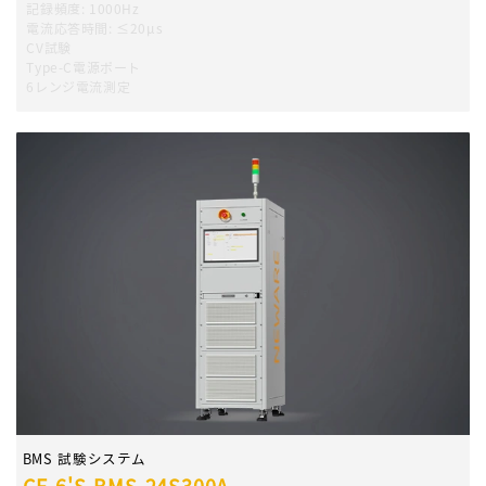
記録頻度
:
1000Hz
電流応答時間
:
≤20μs
CV試験
Type-C電源ポート
6レンジ電流測定
BMS 試験システム