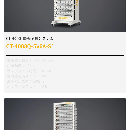
CT-4000 電池検測システム
CT-4008Q-5V6A-S1
電圧電流精度：±0.02% F.S.
記録頻度：10Hz
サンプリング時間：100ms
電流応答時間：≤1.5ms
最小パルス幅：500ms
オフラインテスト：1GB