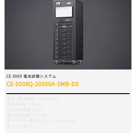
CE-5000 電池試験システム
CE-5008Q-20V30A-SMB-DS
電圧・電流精度
:
±0.02% F.S.
記録周波数
:
100Hz
AD/DA分解能:
16bit
電流応答時間
:
≤30ms
単一サイクル動作カウント
:
255 cycles
チャンネル
:
8