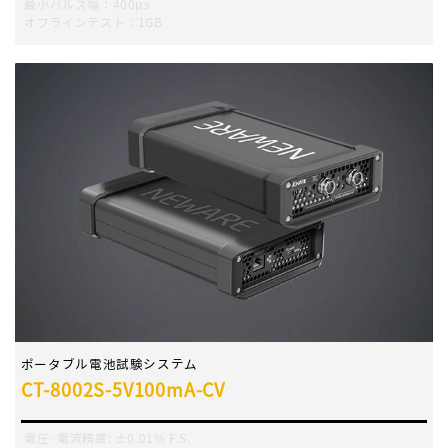
最小パルス幅：400μs
オフラインテスト：1GB
ポータブル電池試験システム
CT-8002S-5V100mA-CV
電圧·電流精度
:
±0.01% F.S.