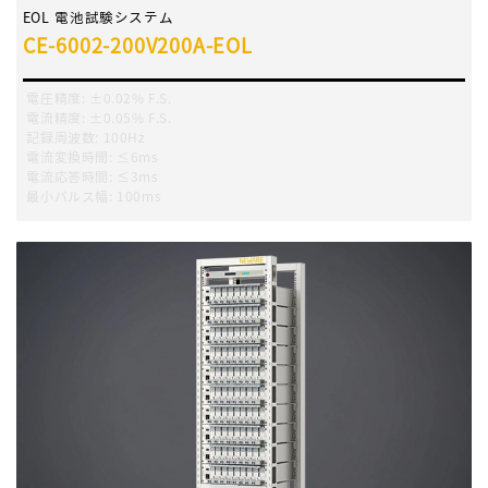
EOL 電池試験システム
CE-6002-200V200A-EOL
電圧精度
:
±0.02% F.S.
電流精度
:
±0.05% F.S.
記録周波数
:
100Hz
電流変換時間
:
≤6ms
電流応答時間
:
≤3ms
最小パルス幅
:
100ms