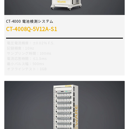
CT-4000 電池検測システム
CT-4008Q-5V12A-S1
電圧電流精度：±0.02% F.S.
記録頻度：10Hz
サンプリング時間：100ms
電流応答時間：≤1.5ms
最小パルス幅：500ms
オフラインテスト：1GB