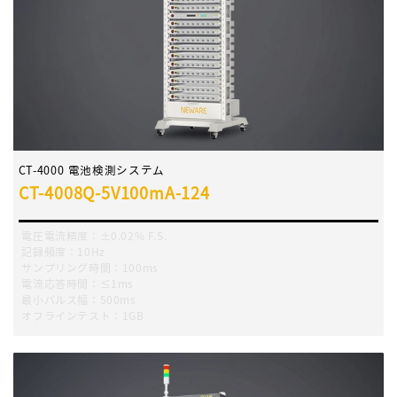
CT-4000 電池検測システム
CT-4008Q-5V100mA-124
電圧電流精度：±0.02% F.S.
記録頻度：10Hz
サンプリング時間：100ms
電流応答時間：≤1ms
最小パルス幅：500ms
オフラインテスト：1GB