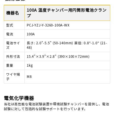
100A 温度チャンバー用円筒形電池クラン
機器名
プ
型式
PCJ-YZJ-Y-3260-100A-WX
電流
100A
電池サイ
長さ: 2.0"-5.5" (50-140mm) 直径: 0.8"-1.0" (21-
ズ
48)
外形寸法
15.4"×3.9"×2.8" (390×100×72mm)
重量
1kg
ワイヤ端
M8
子
電気化学機器
当社は高性能な電池試験装置や環境試験チャンバーを提供し、電池
試験に対して包括的な試験サポートを行っています。