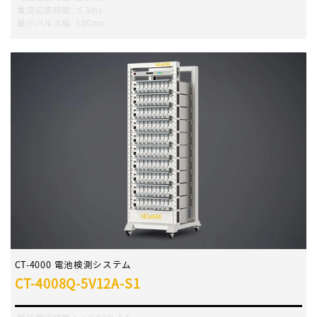
電流応答時間
:
≤3ms
最小パルス幅
:
100ms
CT-4000 電池検測システム
CT-4008Q-5V12A-S1