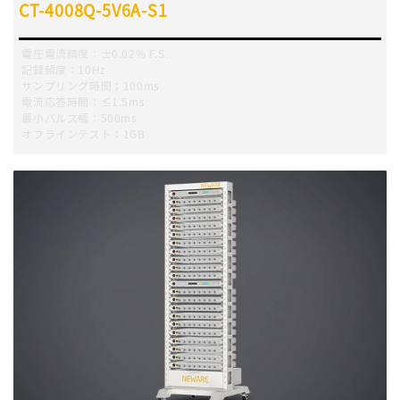
CT-4008Q-5V6A-S1
電圧電流精度：±0.02% F.S.
記録頻度：10Hz
サンプリング時間：100ms
電流応答時間：≤1.5ms
最小パルス幅：500ms
オフラインテスト：1GB