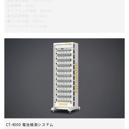
電圧電流精度：±0.02% F.S.
記録頻度：10Hz
サンプリング時間：100ms
電流応答時間：≤1.5ms
最小パルス幅：500ms
オフラインテスト：1GB
CT-4000 電池検測システム