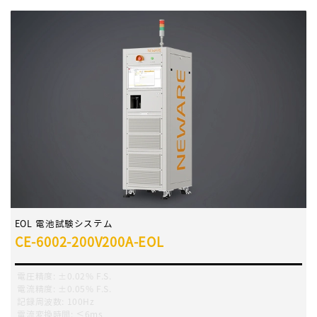
EOL 電池試験システム
CE-6002-200V200A-EOL
電圧精度
:
±0.02% F.S.
電流精度
:
±0.05% F.S.
記録周波数
:
100Hz
電流変換時間
:
≤6ms