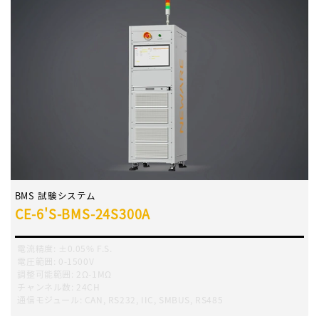
BMS 試験システム
CE-6'S-BMS-24S300A
電流精度
:
±0.05% F.S.
電圧範囲
:
0-1500V
調整可能範囲
:
2Ω-1MΩ
チャンネル数
:
24CH
通信モジュール
:
CAN, RS232, IIC, SMBUS, RS485