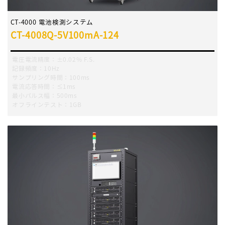
CT-4000 電池検測システム
CT-4008Q-5V100mA-124
電圧電流精度：±0.02% F.S.
記録頻度：10Hz
サンプリング時間：100ms
電流応答時間：≤1ms
最小パルス幅：500ms
オフラインテスト：1GB