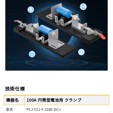
技術仕様
機器名
100A 円筒型電池用 クランプ
型式
PCJ-YZJ-Y-3260-DCJ