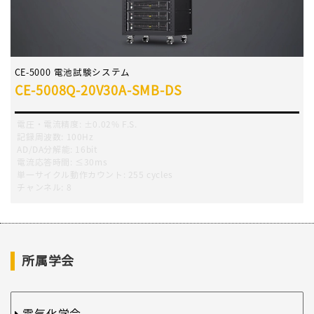
CE-5000 電池試験システム
CE-5008Q-20V30A-SMB-DS
電圧・電流精度
:
±0.02% F.S.
記録周波数
:
100Hz
AD/DA分解能:
16bit
電流応答時間
:
≤30ms
単一サイクル動作カウント
:
255 cycles
チャンネル
:
8
所属学会
電気化学会