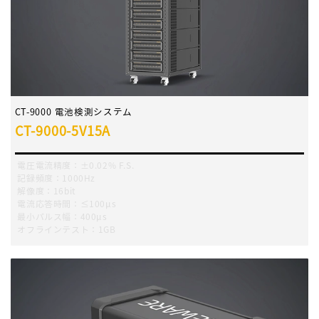
CT-9000 電池検測システム
CT-9000-5V15A
電圧電流精度：±0.02% F.S.
記録頻度：1000Hz
解像度：16bit
電流応答時間：≤100μs
最小パルス幅：400μs
オフラインテスト：1GB