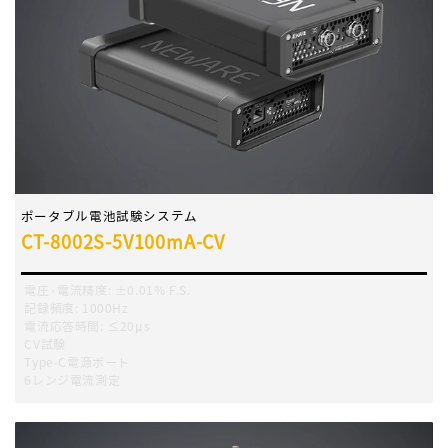
ポータブル電池試験システム
CT-8002S-5V100mA-CV
電圧·電流精度
:
±0.01% F.S.
記録頻度
:
1000Hz
電流応答時間
:
≤20μs
CV試験
Type-C電源ポート
6レンジ電流測定