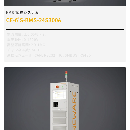
BMS 試験システム
CE-6'S-BMS-24S300A
電流精度
:
±0.05% F.S.
電圧範囲
:
0-1500V
調整可能範囲
:
2Ω-1MΩ
チャンネル数
:
24CH
通信モジュール
:
CAN, RS232, IIC, SMBUS, RS485