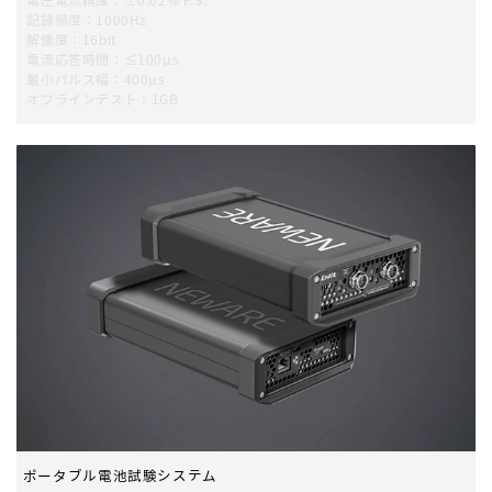
電圧電流精度：±0.02% F.S.
記録頻度：1000Hz
解像度：16bit
電流応答時間：≤100μs
最小パルス幅：400μs
オフラインテスト：1GB
ポータブル電池試験システム