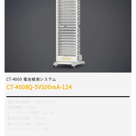
CT-4000 電池検測システム
CT-4008Q-5V100mA-124
電圧電流精度：±0.02% F.S.
記録頻度：10Hz
サンプリング時間：100ms
電流応答時間：≤1ms
最小パルス幅：500ms
オフラインテスト：1GB