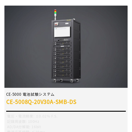
CE-5000 電池試験システム
CE-5008Q-20V30A-SMB-DS
電圧・電流精度
:
±0.02% F.S.
記録周波数
:
100Hz
AD/DA分解能:
16bit