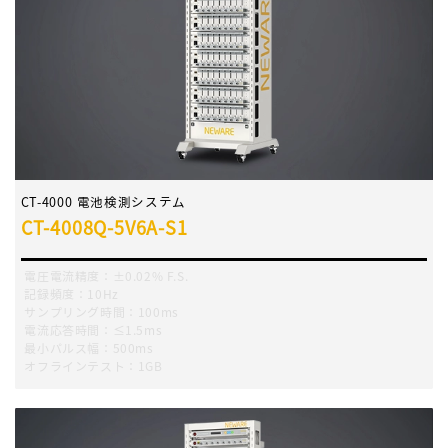
CT-4000 電池検測システム
CT-4008Q-5V6A-S1
電圧電流精度：±0.02% F.S.
記録頻度：10Hz
サンプリング時間：100ms
電流応答時間：≤1.5ms
最小パルス幅：500ms
オフラインテスト：1GB