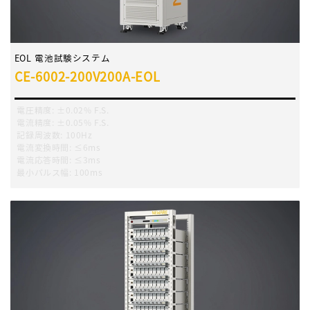
EOL 電池試験システム
CE-6002-200V200A-EOL
電圧精度
:
±0.02% F.S.
電流精度
:
±0.05% F.S.
記録周波数
:
100Hz
電流変換時間
:
≤6ms
電流応答時間
:
≤3ms
最小パルス幅
:
100ms