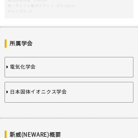
電流応答時間
:
≤30ms
単一サイクル動作カウント
:
255 cycles
チャンネル
:
8
所属学会
電気化学会
日本固体イオニクス学会
新威(NEWARE)概要