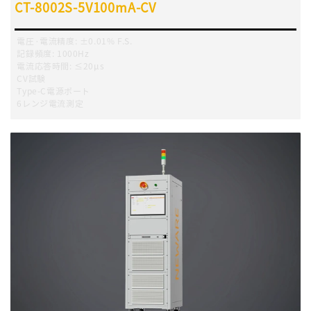
CT-8002S-5V100mA-CV
電圧·電流精度
:
±0.01% F.S.
記録頻度
:
1000Hz
電流応答時間
:
≤20μs
CV試験
Type-C電源ポート
6レンジ電流測定