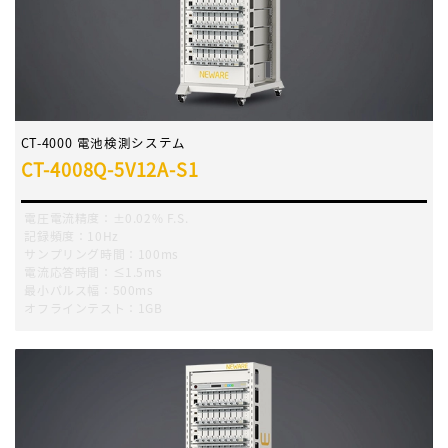
CT-4000 電池検測システム
CT-4008Q-5V12A-S1
電圧電流精度：±0.02% F.S.
記録頻度：10Hz
サンプリング時間：100ms
電流応答時間：≤1.5ms
最小パルス幅：500ms
オフラインテスト：1GB