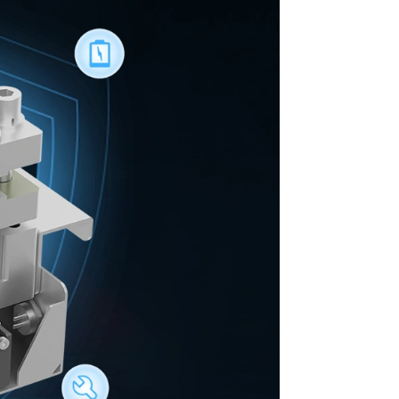
楊 程程
劉 柱鋒
エミリー