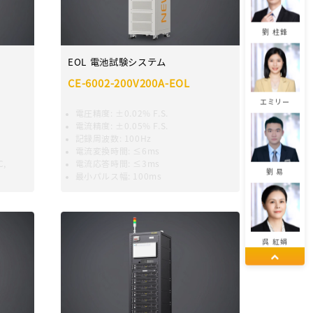
劉 柱鋒
EOL 電池試験システム
CE-6002-200V200A-EOL
エミリー
電圧精度
:
±0.02% F.S.
電流精度
:
±0.05% F.S.
記録周波数
:
100Hz
電流変換時間
:
≤6ms
C,
電流応答時間
:
≤3ms
劉 易
最小パルス幅
:
100ms
呉 紅娟
董 佳麗