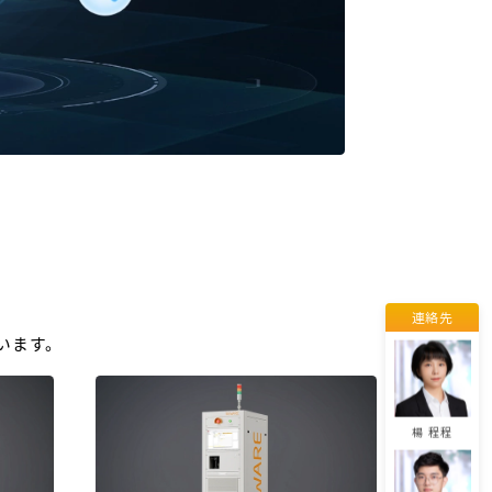
劉 易
呉 紅娟
連絡先
董 佳麗
います。
楊 程程