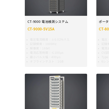
CT-9000 電池検測システム
ポータ
CT-9000-5V15A
CT-8
電圧電流精度：±0.02% F.S.
電圧
記録頻度：1000Hz
記録
解像度：16bit
電流
電流応答時間：≤100μs
CV試
最小パルス幅：400μs
Typ
オフラインテスト：1GB
6レ