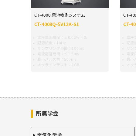
CT-4000 電池検測システム
CT-4
CT-4008Q-5V12A-S1
CT-4
電圧電流精度：±0.02% F.S.
電圧電
記録頻度：10Hz
記録頻
サンプリング時間：100ms
サン
電流応答時間：≤1.5ms
電流
最小パルス幅：500ms
最小
オフラインテスト：1GB
オフ
所属学会
電気化学会