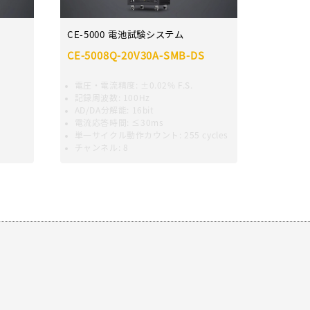
CE-5000 電池試験システム
CE-5008Q-20V30A-SMB-DS
楊 程程
電圧・電流精度
:
±0.02% F.S.
記録周波数
:
100Hz
AD/DA分解能:
16bit
電流応答時間
:
≤30ms
単一サイクル動作カウント
:
255 cycles
劉 柱鋒
チャンネル
:
8
エミリー
劉 易