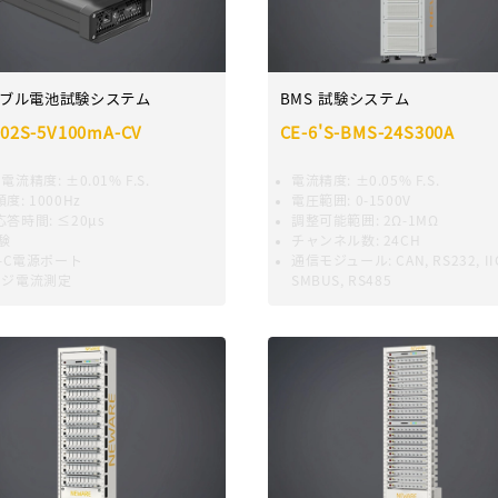
ブル電池試験システム
BMS 試験システム
002S-5V100mA-CV
CE-6'S-BMS-24S300A
·電流精度
:
±0.01% F.S.
電流精度
:
±0.05% F.S.
頻度
:
1000Hz
電圧範囲
:
0-1500V
応答時間
:
≤20μs
調整可能範囲
:
2Ω-1MΩ
験
チャンネル数
:
24CH
e-C電源ポート
通信モジュール
:
CAN, RS232, II
ンジ電流測定
SMBUS, RS485