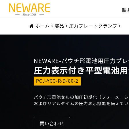
製
ホーム
部品
圧力プレートクランプ
NEWARE-パウチ形電池用圧力プ
圧力表示付き平型電池用
PCJ-YCG-R-D-80-2
パウチ形電池セルの加圧初期化（フォーメーシ
およびリアルタイムの圧力表示機能を備えてい
問い合わせ