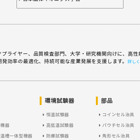
サプライヤー、品質検査部門、大学・研究機関向けに、高性
開発効率の最適化、持続可能な産業発展を支援します。
詳し
環境試験器
部品
恒温試験器
コインセル治具
型機器
高低温試験器
パウチセル治具
恒温槽一体型機器
防爆試験器
角形セル治具