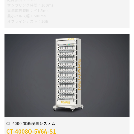
サンプリング時間：100ms
電流応答時間：≤1.5ms
最小パルス幅：500ms
オフラインテスト：1GB
CT-4000 電池検測システム
CT-4008Q-5V6A-S1