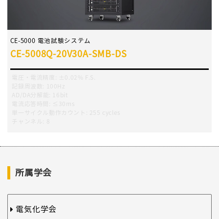
CE-5000 電池試験システム
CE-5008Q-20V30A-SMB-DS
電圧・電流精度
:
±0.02% F.S.
記録周波数
:
100Hz
AD/DA分解能:
16bit
電流応答時間
:
≤30ms
単一サイクル動作カウント
:
255 cycles
チャンネル
:
8
所属学会
電気化学会