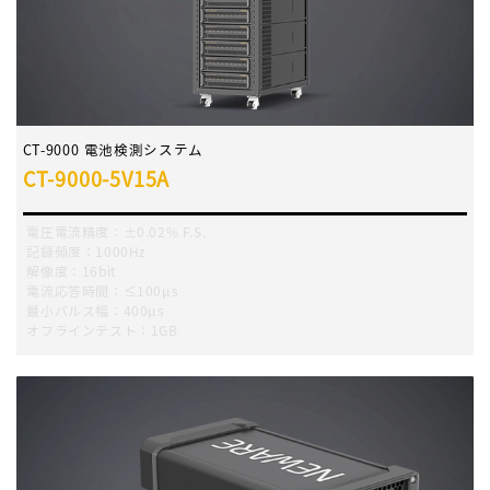
CT-9000 電池検測システム
CT-9000-5V15A
電圧電流精度：±0.02% F.S.
記録頻度：1000Hz
解像度：16bit
電流応答時間：≤100μs
最小パルス幅：400μs
オフラインテスト：1GB