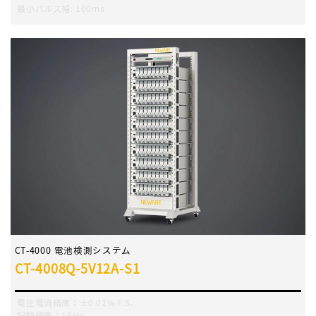
最小パルス幅
:
100ms
CT-4000 電池検測システム
CT-4008Q-5V12A-S1
電圧電流精度：±0.02% F.S.
記録頻度：10Hz