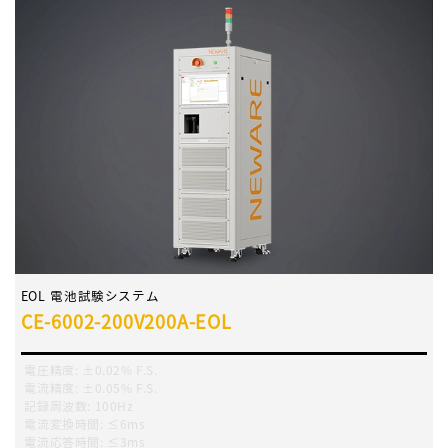
EOL 電池試験システム
CE-6002-200V200A-EOL
電圧精度
:
±0.02% F.S.
電流精度
:
±0.05% F.S.
記録周波数
:
100Hz
電流変換時間
:
≤6ms
電流応答時間
:
≤3ms