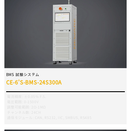
BMS 試験システム
CE-6'S-BMS-24S300A
電流精度
:
±0.05% F.S.
電圧範囲
:
0-1500V
調整可能範囲
:
2Ω-1MΩ
チャンネル数
:
24CH
通信モジュール
:
CAN, RS232, IIC, SMBUS, RS485