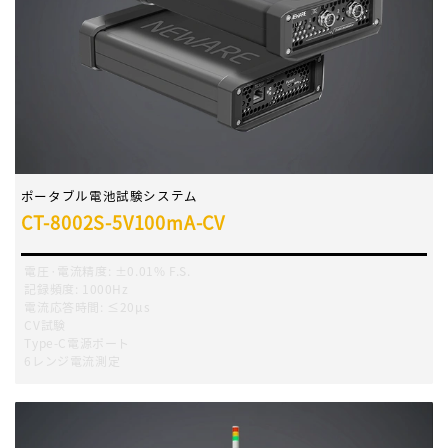
ポータブル電池試験システム
CT-8002S-5V100mA-CV
電圧·電流精度
:
±0.01% F.S.
記録頻度
:
1000Hz
電流応答時間
:
≤20μs
CV試験
Type-C電源ポート
6レンジ電流測定