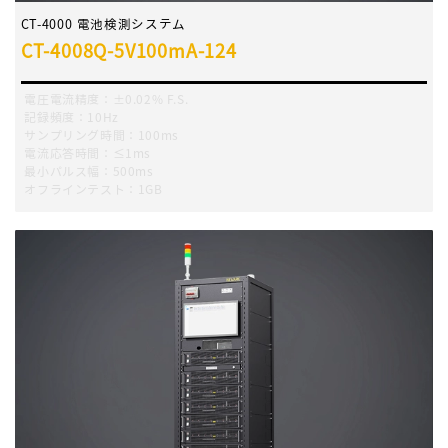
CT-4000 電池検測システム
CT-4008Q-5V100mA-124
電圧電流精度：±0.02% F.S.
記録頻度：10Hz
サンプリング時間：100ms
電流応答時間：≤1ms
最小パルス幅：500ms
オフラインテスト：1GB