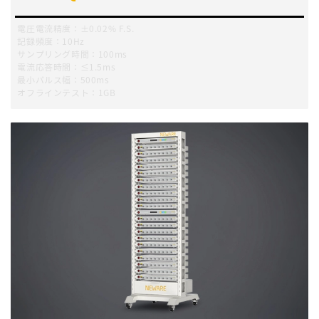
電圧電流精度：±0.02% F.S.
記録頻度：10Hz
サンプリング時間：100ms
電流応答時間：≤1.5ms
最小パルス幅：500ms
オフラインテスト：1GB