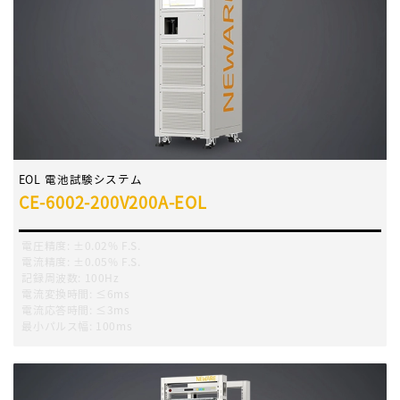
EOL 電池試験システム
CE-6002-200V200A-EOL
電圧精度
:
±0.02% F.S.
電流精度
:
±0.05% F.S.
記録周波数
:
100Hz
電流変換時間
:
≤6ms
電流応答時間
:
≤3ms
最小パルス幅
:
100ms