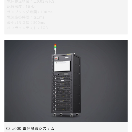
電圧電流精度：±0.02% F.S.
記録頻度：10Hz
サンプリング時間：100ms
電流応答時間：≤1ms
最小パルス幅：500ms
オフラインテスト：1GB
CE-5000 電池試験システム