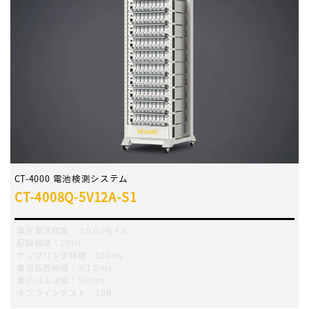
CT-4000 電池検測システム
CT-4008Q-5V12A-S1
電圧電流精度：±0.02% F.S.
記録頻度：10Hz
サンプリング時間：100ms
電流応答時間：≤1.5ms
最小パルス幅：500ms
オフラインテスト：1GB