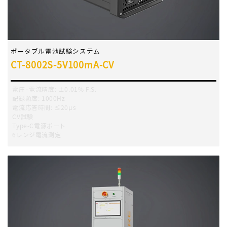
ポータブル電池試験システム
CT-8002S-5V100mA-CV
電圧·電流精度
:
±0.01% F.S.
記録頻度
:
1000Hz
電流応答時間
:
≤20μs
CV試験
Type-C電源ポート
6レンジ電流測定