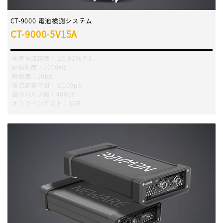
CT-9000 電池検測システム
CT-9000-5V15A
電圧電流精度：±0.02% F.S.
記録頻度：1000Hz
解像度：16bit
電流応答時間：≤100μs
最小パルス幅：400μs
オフラインテスト：1GB