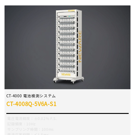
CT-4000 電池検測システム
CT-4008Q-5V6A-S1
電圧電流精度：±0.02% F.S.
記録頻度：10Hz
サンプリング時間：100ms
電流応答時間：≤1.5ms