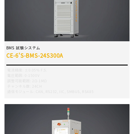
BMS 試験システム
CE-6'S-BMS-24S300A
電流精度
:
±0.05% F.S.
電圧範囲
:
0-1500V
調整可能範囲
:
2Ω-1MΩ
チャンネル数
:
24CH
通信モジュール
:
CAN, RS232, IIC, SMBUS, RS485