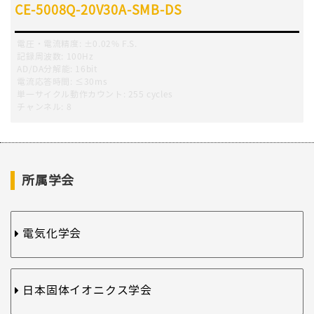
CE-5008Q-20V30A-SMB-DS
電圧・電流精度
:
±0.02% F.S.
記録周波数
:
100Hz
AD/DA分解能:
16bit
電流応答時間
:
≤30ms
単一サイクル動作カウント
:
255 cycles
チャンネル
:
8
所属学会
電気化学会
日本固体イオニクス学会