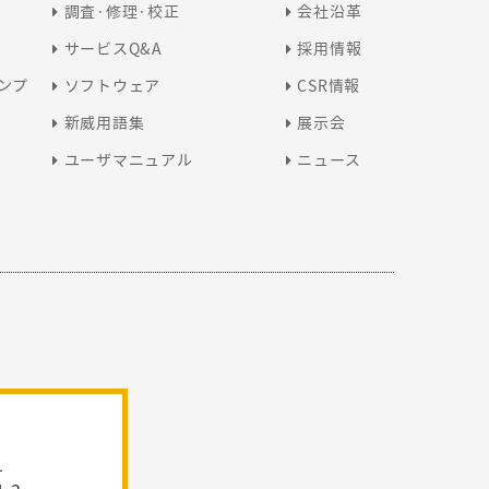
調査·修理·校正
会社沿革
サービスQ&A
採用情報
ンプ
ソフトウェア
CSR情報
新威用語集
展示会
ユーザマニュアル
ニュース
1