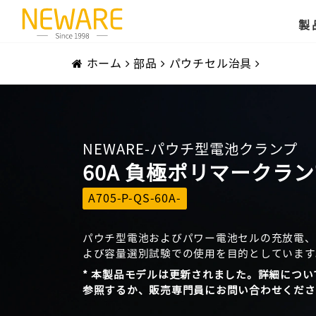
製
ホーム
部品
パウチセル治具
NEWARE-パウチ型電池クランプ
60A 負極ポリマークラ
A705-P-QS-60A-
パウチ型電池およびパワー電池セルの充放電、
よび容量選別試験での使用を目的としています
* 本製品モデルは更新されました。詳細につい
参照するか、販売専門員にお問い合わせくださ