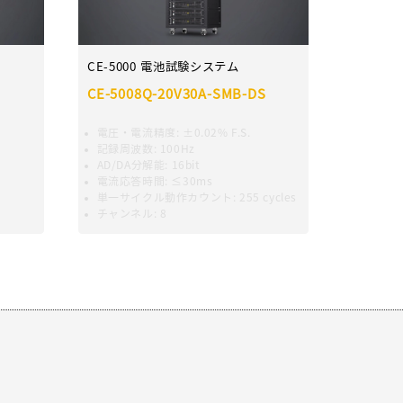
エミリー
CE-5000 電池試験システム
CE-5008Q-20V30A-SMB-DS
楊 程程
電圧・電流精度
:
±0.02% F.S.
記録周波数
:
100Hz
AD/DA分解能:
16bit
電流応答時間
:
≤30ms
劉 柱鋒
単一サイクル動作カウント
:
255 cycles
チャンネル
:
8
董 佳麗