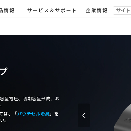
品情報
サービス＆サポート
企業情報
ンプ
容量電圧、初期容量形成、お
。
ては、「
パウチセル治具
」を
い。