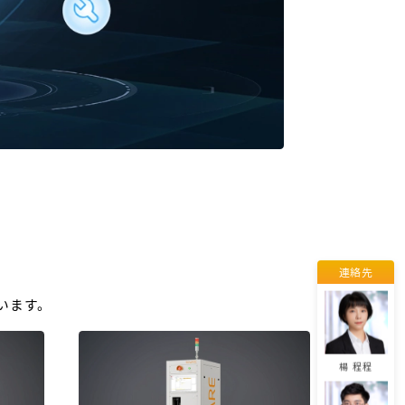
董 佳麗
劉 易
呉 紅娟
連絡先
エミリー
います。
楊 程程