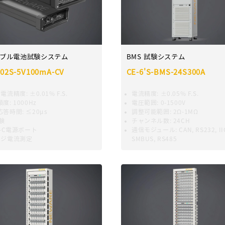
ブル電池試験システム
BMS 試験システム
002S-5V100mA-CV
CE-6'S-BMS-24S300A
·電流精度
:
±0.01% F.S.
電流精度
:
±0.05% F.S.
頻度
:
1000Hz
電圧範囲
:
0-1500V
応答時間
:
≤20μs
調整可能範囲
:
2Ω-1MΩ
験
チャンネル数
:
24CH
e-C電源ポート
通信モジュール
:
CAN, RS232, II
ンジ電流測定
SMBUS, RS485