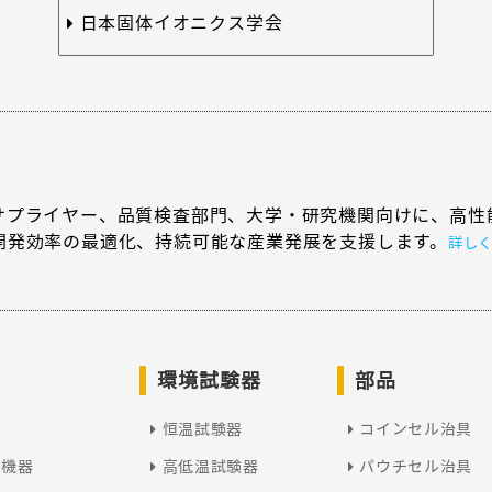
日本固体イオニクス学会
サプライヤー、品質検査部門、大学・研究機関向けに、高性
開発効率の最適化、持続可能な産業発展を支援します。
詳し
環境試験器
部品
恒温試験器
コインセル治具
型機器
高低温試験器
パウチセル治具