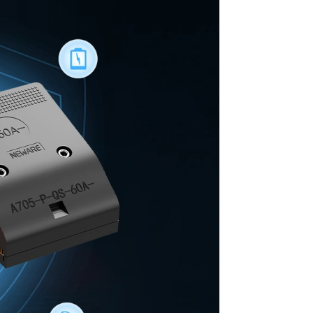
エミリー
楊 程程
劉 柱鋒