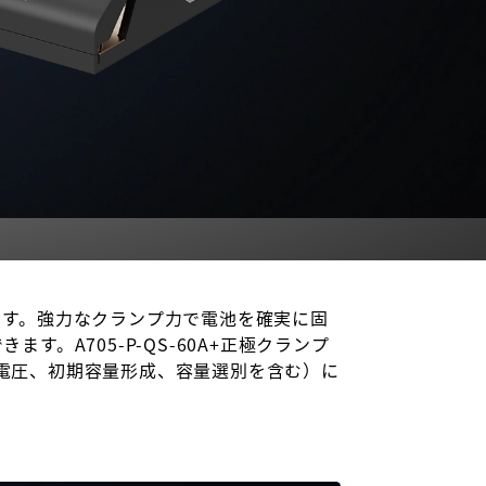
ます。強力なクランプ力で電池を確実に固
。A705-P-QS-60A+正極クランプ
容量電圧、初期容量形成、容量選別を含む）に