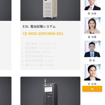
劉 柱鋒
EOL 電池試験システム
CE-6002-200V200A-EOL
董 佳麗
電圧精度
:
±0.02% F.S.
電流精度
:
±0.05% F.S.
記録周波数
:
100Hz
電流変換時間
:
≤6ms
C,
電流応答時間
:
≤3ms
劉 易
最小パルス幅
:
100ms
呉 紅娟