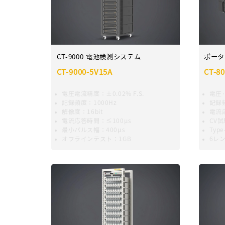
CT-9000 電池検測システム
ポータ
CT-9000-5V15A
CT-8
電圧電流精度：±0.02% F.S.
電圧
記録頻度：1000Hz
記録
解像度：16bit
電流
電流応答時間：≤100μs
CV試
最小パルス幅：400μs
Typ
オフラインテスト：1GB
6レ