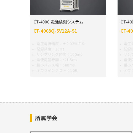
CT-4000 電池検測システム
CT-4
CT-4008Q-5V12A-S1
CT-4
電圧電流精度：±0.02% F.S.
電圧電
記録頻度：10Hz
記録頻
サンプリング時間：100ms
サン
電流応答時間：≤1.5ms
電流
最小パルス幅：500ms
最小
オフラインテスト：1GB
オフ
所属学会