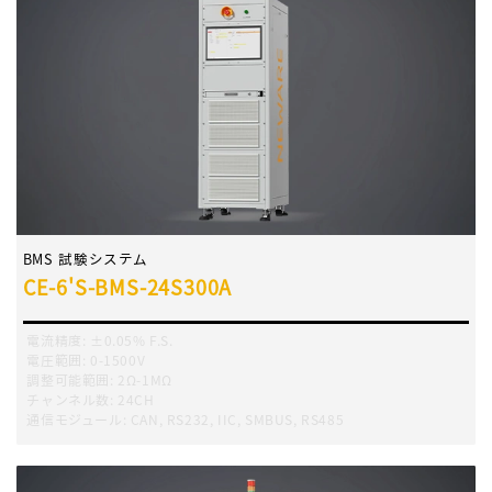
BMS 試験システム
CE-6'S-BMS-24S300A
電流精度
:
±0.05% F.S.
電圧範囲
:
0-1500V
調整可能範囲
:
2Ω-1MΩ
チャンネル数
:
24CH
通信モジュール
:
CAN, RS232, IIC, SMBUS, RS485