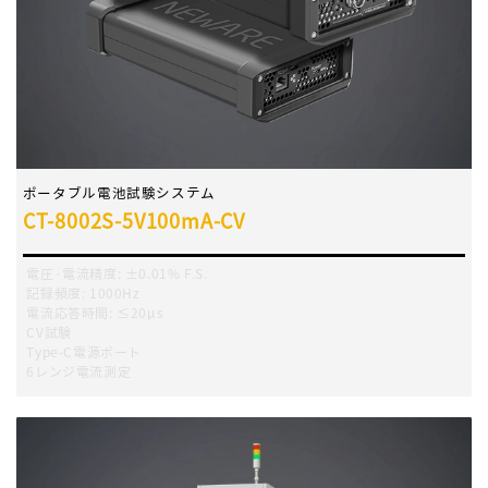
ポータブル電池試験システム
CT-8002S-5V100mA-CV
電圧·電流精度
:
±0.01% F.S.
記録頻度
:
1000Hz
電流応答時間
:
≤20μs
CV試験
Type-C電源ポート
6レンジ電流測定