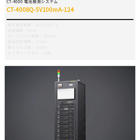
CT-4000 電池検測システム
CT-4008Q-5V100mA-124
電圧電流精度：±0.02% F.S.
記録頻度：10Hz
サンプリング時間：100ms
電流応答時間：≤1ms
最小パルス幅：500ms
オフラインテスト：1GB