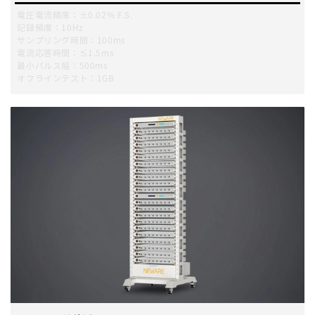
電圧電流精度：±0.02% F.S.
記録頻度：10Hz
サンプリング時間：100ms
電流応答時間：≤1.5ms
最小パルス幅：500ms
オフラインテスト：1GB