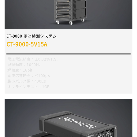
CT-9000 電池検測システム
CT-9000-5V15A
電圧電流精度：±0.02% F.S.
記録頻度：1000Hz
解像度：16bit
電流応答時間：≤100μs
最小パルス幅：400μs
オフラインテスト：1GB