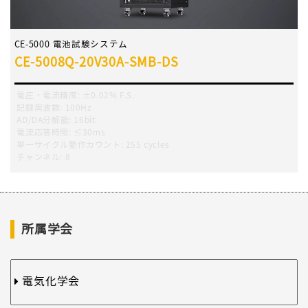
CE-5000 電池試験システム
CE-5008Q-20V30A-SMB-DS
電圧・電流精度
:
±0.02% F.S.
記録周波数
:
100Hz
AD/DA分解能:
16bit
電流応答時間
:
≤30ms
単一サイクル動作カウント
:
255 cycles
チャンネル
:
8
所属学会
電気化学会