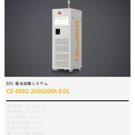
EOL 電池試験システム
CE-6002-200V200A-EOL
電圧精度
:
±0.02% F.S.
電流精度
:
±0.05% F.S.
記録周波数
:
100Hz
電流変換時間
:
≤6ms
電流応答時間
:
≤3ms
最小パルス幅
:
100ms