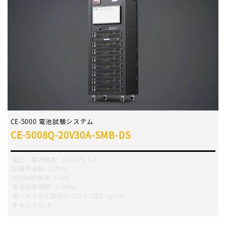
CE-5000 電池試験システム
CE-5008Q-20V30A-SMB-DS
電圧・電流精度
:
±0.02% F.S.
記録周波数
:
100Hz
AD/DA分解能:
16bit
電流応答時間
:
≤30ms
単一サイクル動作カウント
:
255 cycles
チャンネル
:
8