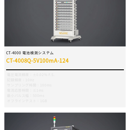
CT-4000 電池検測システム
CT-4008Q-5V100mA-124
電圧電流精度：±0.02% F.S.
記録頻度：10Hz
サンプリング時間：100ms
電流応答時間：≤1ms
最小パルス幅：500ms
オフラインテスト：1GB