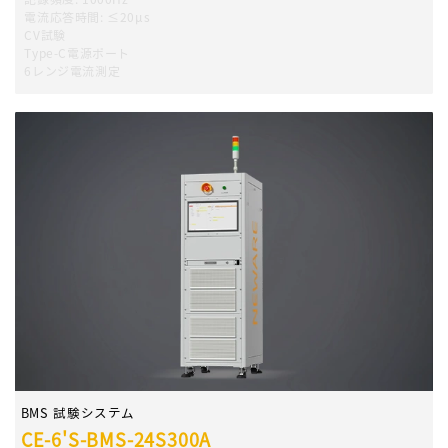
電流応答時間
:
≤20μs
CV試験
Type-C電源ポート
6レンジ電流測定
BMS 試験システム
CE-6'S-BMS-24S300A