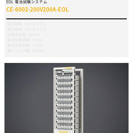
EOL 電池試験システム
CE-6002-200V200A-EOL
電圧精度
:
±0.02% F.S.
電流精度
:
±0.05% F.S.
記録周波数
:
100Hz
電流変換時間
:
≤6ms
電流応答時間
:
≤3ms
最小パルス幅
:
100ms