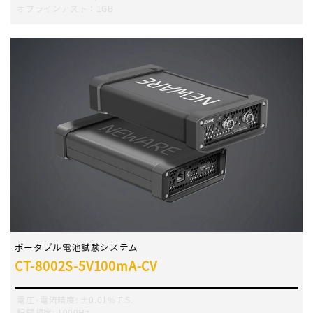
オフラインテスト：1GB
ポータブル電池試験システム
CT-8002S-5V100mA-CV
電圧·電流精度
:
±0.01% F.S.
記録頻度
:
1000Hz