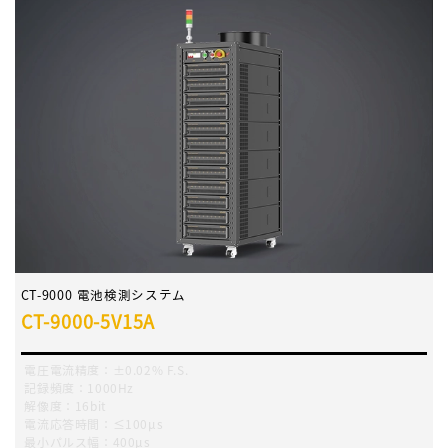
CT-9000 電池検測システム
CT-9000-5V15A
電圧電流精度：±0.02% F.S.
記録頻度：1000Hz
解像度：16bit
電流応答時間：≤100μs
最小パルス幅：400μs