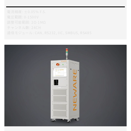
電流精度
:
±0.05% F.S.
電圧範囲
:
0-1500V
調整可能範囲
:
2Ω-1MΩ
チャンネル数
:
24CH
通信モジュール
:
CAN, RS232, IIC, SMBUS, RS485