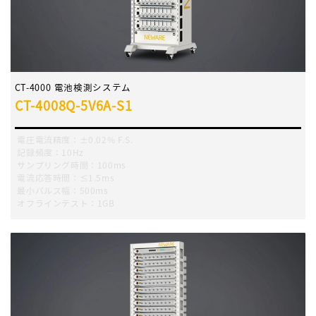
CT-4000 電池検測システム
CT-4008Q-5V6A-S1
電圧電流精度：±0.02% F.S.
記録頻度：10Hz
サンプリング時間：100ms
電流応答時間：≤1.5ms
最小パルス幅：500ms
オフラインテスト：1GB