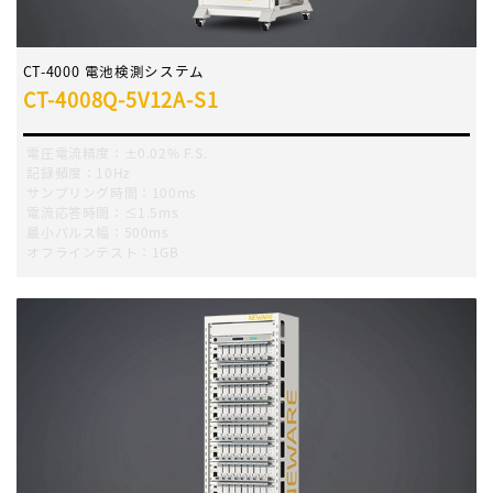
CT-4000 電池検測システム
CT-4008Q-5V12A-S1
電圧電流精度：±0.02% F.S.
記録頻度：10Hz
サンプリング時間：100ms
電流応答時間：≤1.5ms
最小パルス幅：500ms
オフラインテスト：1GB