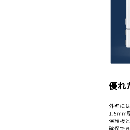
優れ
外壁に
1.5m
保護板
確保で