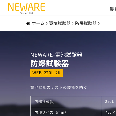
製
ホーム
環境試験器
防爆試験器
NEWARE-電池試験器
防爆試験器
WFB-220L-2K
電池セルのテストの爆発を防ぐ
内部容積(L)
220L
内部サイズ（mm）
780×