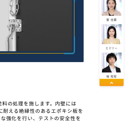
董 佳麗
エミリー
楊 程程
塗料の処理を施します。内壁には
劉 柱鋒
温に耐える絶縁性のあるエポキシ板を
的な強化を行い、テストの安全性を