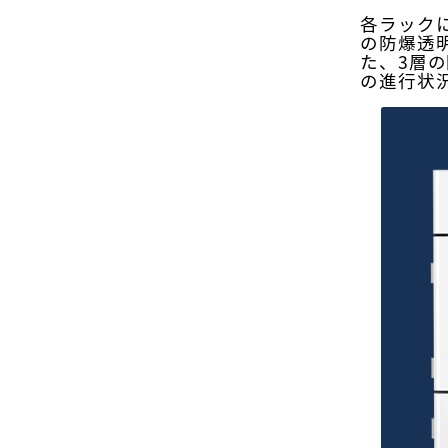
各ラック
の防爆透
た、3層
の進行状