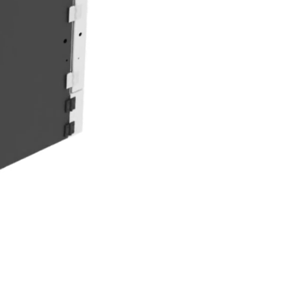
劉 易
呉 紅娟
董 佳麗