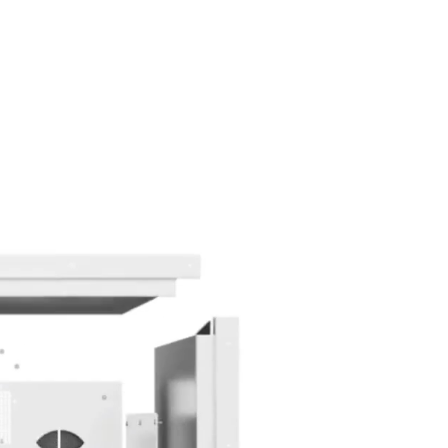
劉 易
呉 紅娟
董 佳麗
エミリー