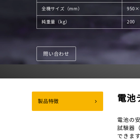
全機サイズ（mm）
950×
純重量（kg）
200
問い合わせ
電池
製品特徴
電池の
試験器（
できま