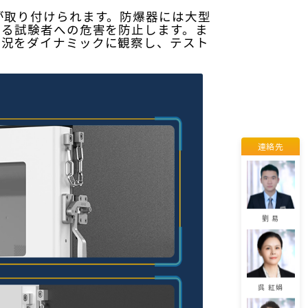
エミリー
が取り付けられます。防爆器には大型
よる試験者への危害を防止します。ま
状況をダイナミックに観察し、テスト
楊 程程
連絡先
劉 柱鋒
劉 易
呉 紅娟