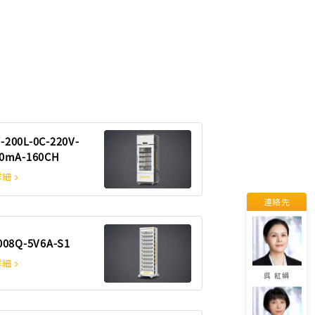
エミリー
劉 柱鋒
200L-0C-220V-
0mA-160CH
詳細
連絡先
劉 易
008Q-5V6A-S1
詳細
呉 紅娟