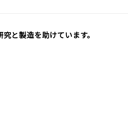
研究と製造を助けています。
呉 紅娟
楊 程程
董 佳麗