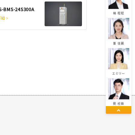
S-BMS-24S300A
楊 程程
詳細
董 佳麗
エミリー
劉 柱鋒
劉 易