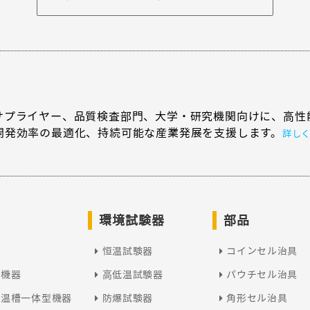
サプライヤー、品質検査部門、大学・研究機関向けに、高性
開発効率の最適化、持続可能な産業発展を支援します。
詳し
環境試験器
部品
恒温試験器
コインセル治具
型機器
高低温試験器
パウチセル治具
恒温槽一体型機器
防爆試験器
角形セル治具