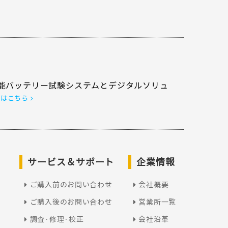
呉 紅娟
能バッテリー試験システムとデジタルソリュ
くはこちら
楊 程程
董 佳麗
サービス＆サポート
企業情報
ご購入前のお問い合わせ
会社概要
ご購入後のお問い合わせ
営業所一覧
エミリー
調査·修理·校正
会社沿革