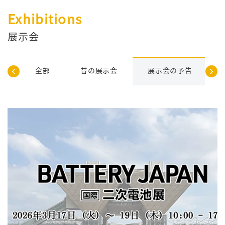
Exhibitions
展示会
告
全部
昔の展示会
展示会の予告