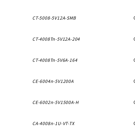
CT-5008-5V12A-SMB
CT-4008Tn-5V12A-204
CT-4008Tn-5V6A-164
CE-6004n-5V1200A
CE-6002n-5V1500A-H
CA-4008n-1U-VT-TX