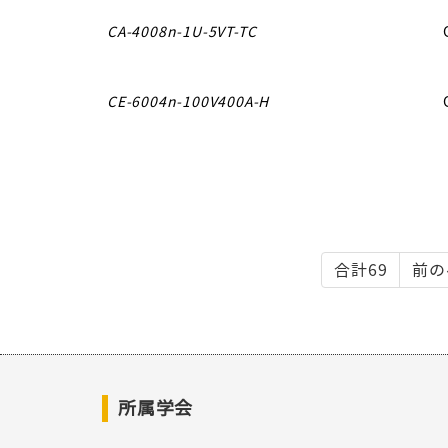
CA-4008n-1U-5VT-TC
CE-6004n-100V400A-H
合計69
前の
所属学会