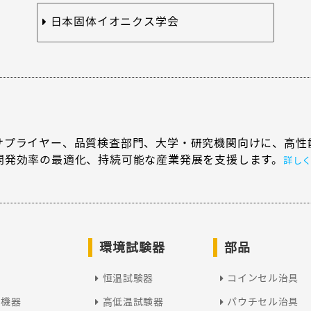
日本固体イオニクス学会
サプライヤー、品質検査部門、大学・研究機関向けに、高性
開発効率の最適化、持続可能な産業発展を支援します。
詳し
環境試験器
部品
恒温試験器
コインセル治具
型機器
高低温試験器
パウチセル治具