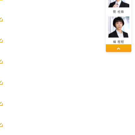
劉 柱鋒
楊 程程
董 佳麗
呉 紅娟
エミリー