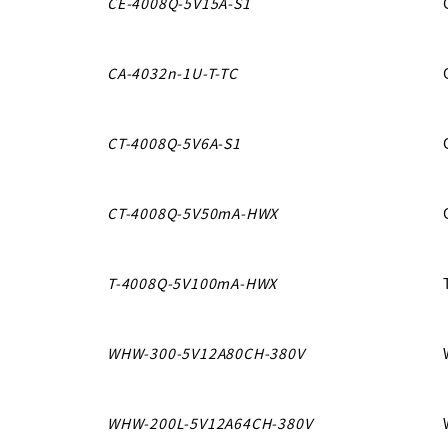
CE-4008Q-5V15A-S1
CA-4032n-1U-T-TC
CT-4008Q-5V6A-S1
CT-4008Q-5V50mA-HWX
T-4008Q-5V100mA-HWX
WHW-300-5V12A80CH-380V
WHW-200L-5V12A64CH-380V