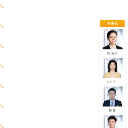
連絡先
董 佳麗
呉 紅娟
エミリー
劉 易