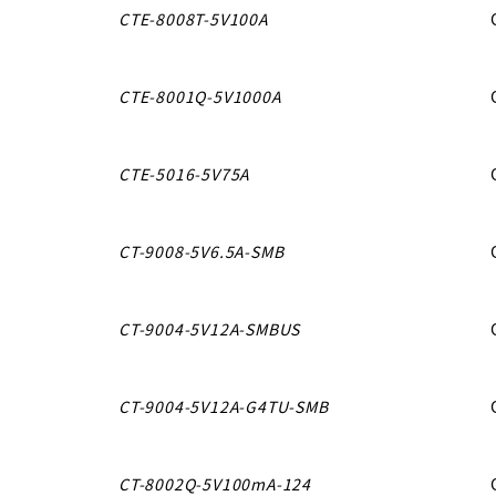
CTE-8008T-5V100A
CTE-8001Q-5V1000A
CTE-5016-5V75A
CT-9008-5V6.5A-SMB
CT-9004-5V12A-SMBUS
CT-9004-5V12A-G4TU-SMB
CT-8002Q-5V100mA-124