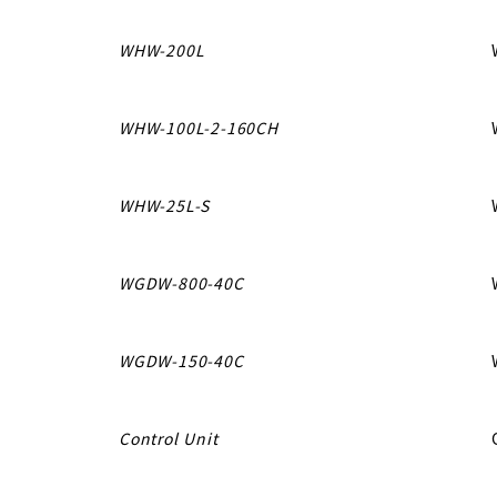
WHW-200L
WHW-100L-2-160CH
WHW-25L-S
WGDW-800-40C
WGDW-150-40C
Control Unit