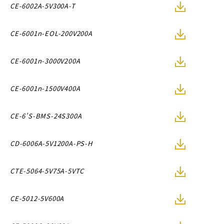
CE-6002A-5V300A-T
CE-6001n-EOL-200V200A
CE-6001n-3000V200A
CE-6001n-1500V400A
CE-6'S-BMS-24S300A
CD-6006A-5V1200A-PS-H
CTE-5064-5V75A-5VTC
CE-5012-5V600A