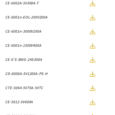
CE-6002A-5V300A-T
CE-6001n-EOL-200V200A
CE-6001n-3000V200A
CE-6001n-1500V400A
CE-6'S-BMS-24S300A
CD-6006A-5V1200A-PS-H
CTE-5064-5V75A-5VTC
CE-5012-5V600A