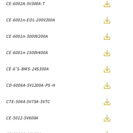
CE-6002A-5V300A-T
CE-6001n-EOL-200V200A
CE-6001n-3000V200A
CE-6001n-1500V400A
CE-6'S-BMS-24S300A
CD-6006A-5V1200A-PS-H
CTE-5064-5V75A-5VTC
CE-5012-5V600A