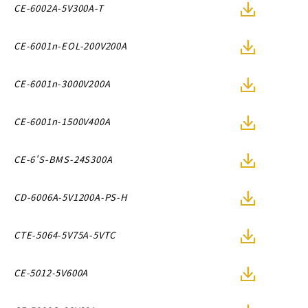
CE-6002A-5V300A-T
CE-6001n-EOL-200V200A
CE-6001n-3000V200A
CE-6001n-1500V400A
CE-6'S-BMS-24S300A
CD-6006A-5V1200A-PS-H
CTE-5064-5V75A-5VTC
CE-5012-5V600A