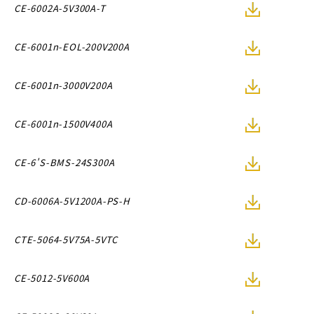
CE-6002A-5V300A-T
CE-6001n-EOL-200V200A
CE-6001n-3000V200A
CE-6001n-1500V400A
CE-6'S-BMS-24S300A
CD-6006A-5V1200A-PS-H
CTE-5064-5V75A-5VTC
CE-5012-5V600A