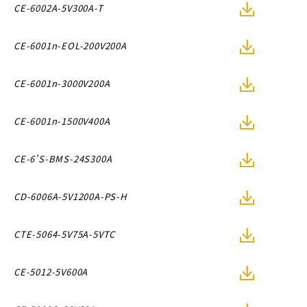
CE-6002A-5V300A-T
CE-6001n-EOL-200V200A
CE-6001n-3000V200A
CE-6001n-1500V400A
CE-6'S-BMS-24S300A
CD-6006A-5V1200A-PS-H
CTE-5064-5V75A-5VTC
CE-5012-5V600A