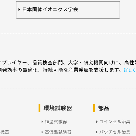
日本固体イオニクス学会
サプライヤー、品質検査部門、大学・研究機関向けに、高性
開発効率の最適化、持続可能な産業発展を支援します。
詳し
環境試験器
部品
恒温試験器
コインセル治具
型機器
高低温試験器
パウチセル治具