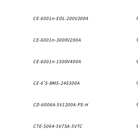
CE-6001n-EOL-200V200A
CE-6001n-3000V200A
CE-6001n-1500V400A
CE-6'S-BMS-24S300A
CD-6006A-5V1200A-PS-H
CTE-5064-5V75A-5VTC