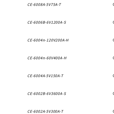
CE-6008A-5V75A-T
CE-6006B-6V1200A-S
CE-6004n-120V200A-H
CE-6004n-60V400A-H
CE-6004A-5V150A-T
CE-6002B-6V3600A-S
CE-6002A-5V300A-T