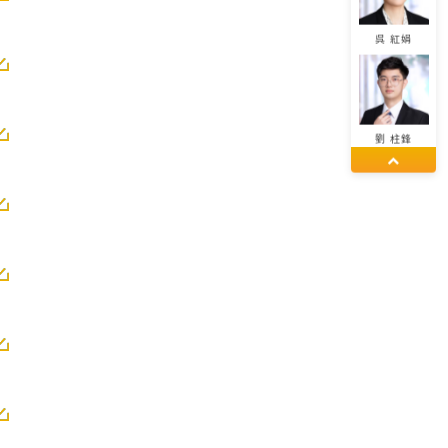
呉 紅娟
劉 柱鋒
董 佳麗
エミリー
楊 程程