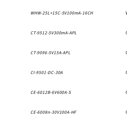
WHW-25L+15C-5V100mA-16CH
CT-9512-5V300mA-APL
CT-9096-5V15A-APL
CI-9501-DC-30A
CE-6012B-6V600A-S
CE-6008n-30V100A-HF