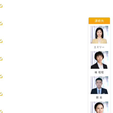
連絡先
董 佳麗
エミリー
楊 程程
劉 易