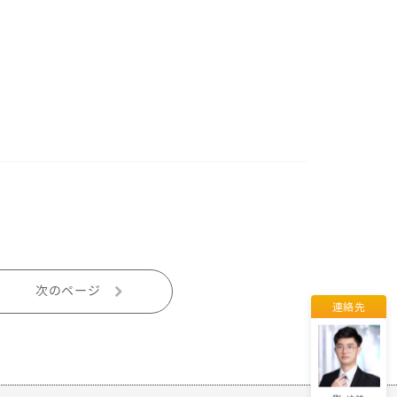
劉 易
エミリー
董 佳麗
次のページ
連絡先
呉 紅娟