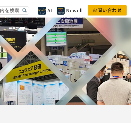
お問い合わせ
AI
Newell
劉 柱鋒
楊 程程