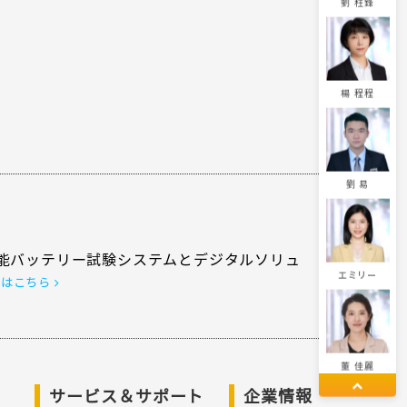
劉 柱鋒
楊 程程
劉 易
能バッテリー試験システムとデジタルソリュ
エミリー
くはこちら
董 佳麗
サービス＆サポート
企業情報