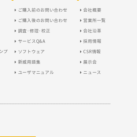
ご購入前のお問い合わせ
会社概要
呉 紅娟
ご購入後のお問い合わせ
営業所一覧
調査·修理·校正
会社沿革
サービスQ&A
採用情報
劉 柱鋒
ンプ
ソフトウェア
CSR情報
新威用語集
展示会
ユーザマニュアル
ニュース
楊 程程
劉 易