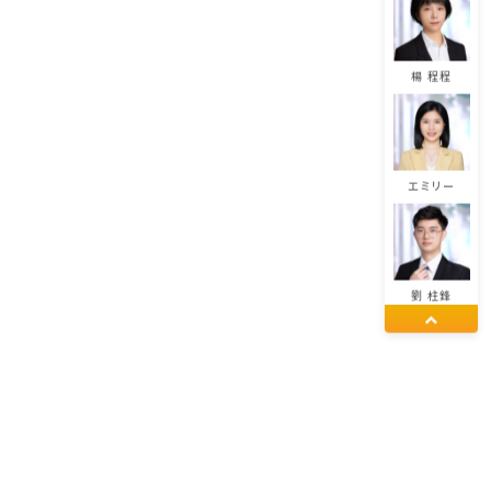
楊 程程
エミリー
劉 柱鋒
董 佳麗