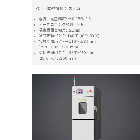
PC 一体型試験システム
電流・電圧精度
: ±0.05% F.S.
データロギング頻度
: 10Hz
温度範囲と偏差
: ≤1ms
温度変動
: 32°F~140°F (0℃~60℃)
加熱時間
: 77°F→140°F≤30min
(25℃→60℃≤30min)
冷却時間
: 77°F→32°F≤50min
(25℃→0℃≤50min)