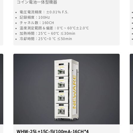
コイン電池一体型機器
電圧電流精度：±0.01% F.S.
記録頻度：100Hz
チャネル数：160CH
温度測定範囲＆偏差：0℃ ~ 60℃±2.0℃
加熱時間：25℃ ~ 60℃ ≤30min
冷却時間：25℃~0 ℃ ≤50min
WHW-25L+15C-5V100mA-16CH*4