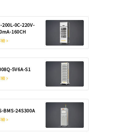
呉 紅娟
200L-0C-220V-
0mA-160CH
劉 易
詳細
楊 程程
008Q-5V6A-S1
詳細
エミリー
S-BMS-24S300A
詳細