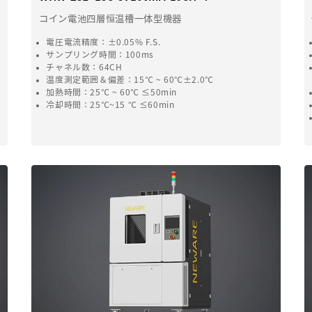
コイン電池四層恒温槽一体型機器
電圧電流精度：±0.05% F.S.
サンプリング時間：100ms
チャネル数：64CH
温度測定範囲＆偏差：15℃ ~ 60℃±2.0℃
加熱時間：25℃ ~ 60℃ ≤50min
冷却時間：25℃~15 ℃ ≤60min