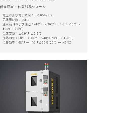
低高温3C一体型試験システム
電圧および電流精度：±0.05% F.S.
記録周波数：10Hz
温度範囲および偏差：-40℉ ～ 302℉±3.6℉(-40℃ ～
150℃±2.0℃)
温度変動：±0.9℉(±0.5℃)
加熱効率：68℉ → 302℉ ≤40分(20℃ → 150℃)
呉 紅娟
冷却効率：68℉ → -40℉≤60分(20℃ → -40℃)
劉 易
楊 程程