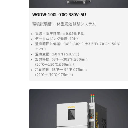
WGDW-100L-70C-380V-5U
環境試験槽 一体型電池試験システム
電流・電圧精度
: ±0.05% F.S.
データロギング頻度
: 10Hz
温度範囲と偏差
: -94°F~302°F ±3.6°F(-70℃~150℃
±2℃)
温度変動
: ≤0.9°F(≤0.5℃)
加熱時間
: 68°F→302°F≤60min
(20℃→150℃≤60min）
冷却時間
: 68°F→-94°F≤75min
(20℃→-70℃≤75min)