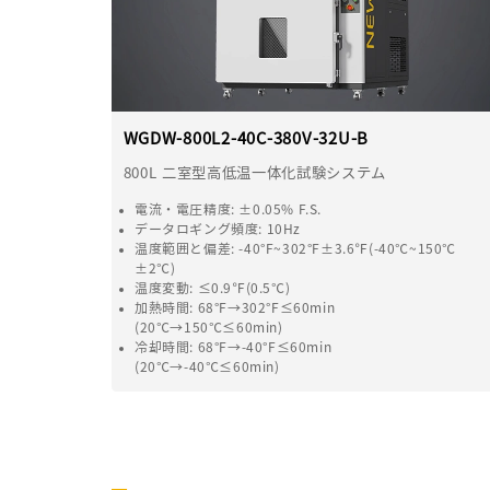
WGDW-800L2-40C-380V-32U-B
800L 二室型高低温一体化試験システム
電流・電圧精度
: ±0.05% F.S.
データロギング頻度
: 10Hz
温度範囲と偏差
: -40°F~302°F±3.6℉(-40℃~150℃
±2℃)
温度変動
: ≤0.9℉(0.5℃)
加熱時間
: 68°F→302°F≤60min
(20℃→150℃≤60min)
冷却時間
: 68°F→-40°F≤60min
(20℃→-40℃≤60min)