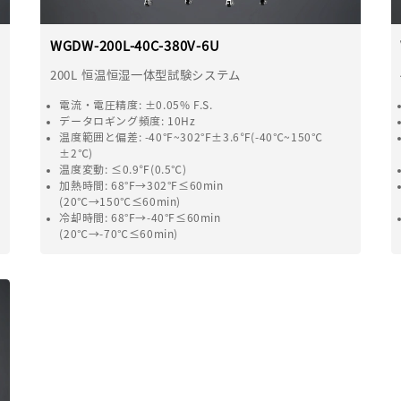
WGDW-200L-40C-380V-6U
200L 恒温恒湿一体型試験システム
電流・電圧精度: ±0.05% F.S.
データロギング頻度: 10Hz
温度範囲と偏差: -40°F~302°F±3.6℉(-40℃~150℃
±2℃)
温度変動: ≤0.9℉(0.5℃)
加熱時間: 68°F→302°F≤60min
(20℃→150℃≤60min)
冷却時間: 68°F→-40°F≤60min
(20℃→-70℃≤60min)