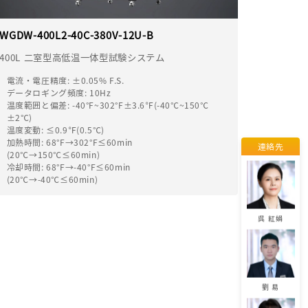
エミリー
WGDW-400L2-40C-380V-12U-B
400L 二室型高低温一体型試験システム
電流・電圧精度: ±0.05% F.S.
劉 柱鋒
データロギング頻度: 10Hz
温度範囲と偏差
: -40°F~302°F±3.6℉(-40℃~150℃
±2℃)
温度変動: ≤0.9℉(0.5℃)
加熱時間: 68°F→302°F≤60min
連絡先
董 佳麗
(20℃→150℃≤60min)
冷却時間: 68°F→-40°F≤60min
(20℃→-40℃≤60min)
呉 紅娟
劉 易