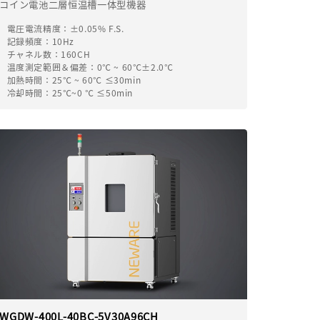
コイン電池二層恒温槽一体型機器
電圧電流精度：±0.05% F.S.
記録頻度：10Hz
チャネル数：160CH
温度測定範囲＆偏差：0℃ ~ 60℃±2.0℃
加熱時間：25℃ ~ 60℃ ≤30min
冷却時間：25℃~0 ℃ ≤50min
WGDW-400L-40BC-5V30A96CH