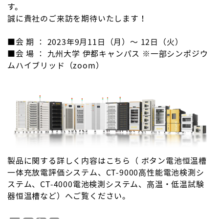
す。
誠に貴社のご来訪を期待いたします！
■会 期 ： 2023年9月11日（月）～ 12日（火）
■
会 場 ： 九州大学 伊都キャンパス ※一部シンポジウ
ムハイブリッド（zoom）
製品に関する詳しく内容はこちら（
ボタン電池恒温槽
一体充放電評価システム
、
CT-9000高性能電池検測シ
ステム
、
CT-4000電池検測システム
、
高温・低温試験
器恒温槽
など）へご覧ください。