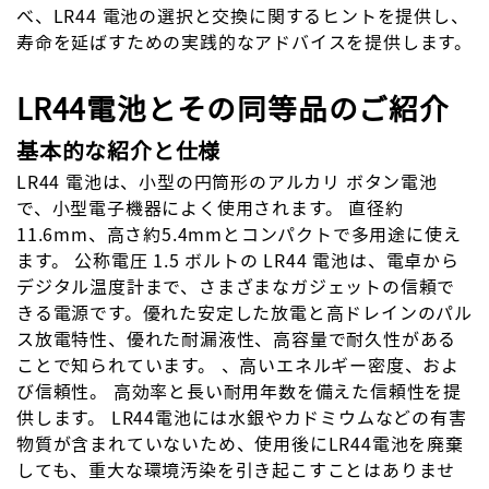
べ、LR44 電池の選択と交換に関するヒントを提供し、
寿命を延ばすための実践的なアドバイスを提供します。
LR44電池とその同等品のご紹介
基本的な紹介と仕様
LR44 電池は、小型の円筒形のアルカリ ボタン電池
で、小型電子機器によく使用されます。 直径約
11.6mm、高さ約5.4mmとコンパクトで多用途に使え
ます。 公称電圧 1.5 ボルトの LR44 電池は、電卓から
デジタル温度計まで、さまざまなガジェットの信頼で
きる電源です。優れた安定した放電と高ドレインのパル
ス放電特性、優れた耐漏液性、高容量で耐久性がある
ことで知られています。 、高いエネルギー密度、およ
び信頼性。 高効率と長い耐用年数を備えた信頼性を提
供します。 LR44電池には水銀やカドミウムなどの有害
物質が含まれていないため、使用後にLR44電池を廃棄
しても、重大な環境汚染を引き起こすことはありませ